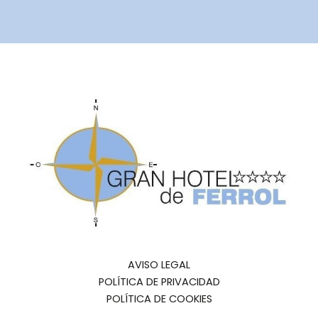
AVISO LEGAL
POLÍTICA DE PRIVACIDAD
POLÍTICA DE COOKIES